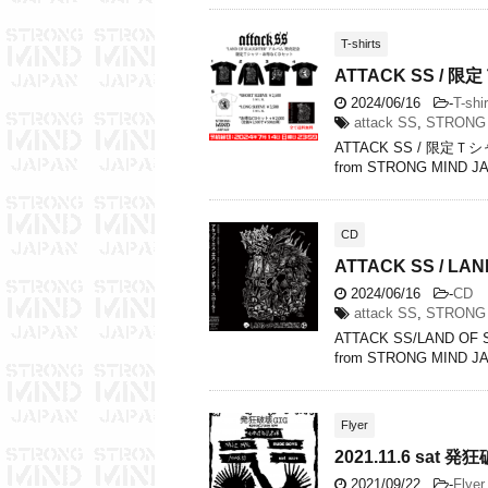
T-shirts
ATTACK SS / 限
2024/06/16
-
T-shi
attack SS
,
STRONG 
ATTACK SS / 限定Ｔシ
from STRONG MIND JA
CD
ATTACK SS / LAND
2024/06/16
-
CD
attack SS
,
STRONG 
ATTACK SS/LAND 
from STRONG MI
Flyer
2021.11.6 sat 発
2021/09/22
-
Flyer