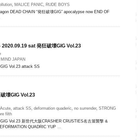
llution
,
MALICE PANIC
,
RUDE BOYS
d Dragon DEAD CHAIN “発狂破壊GIG” apocalypse now END OF
…
 – 2020.09.19 sat 発狂破壊GIG Vol.23
e
MIND JAPAN
IG Vol.23 attack SS
狂破壊GIG Vol.23
Acute
,
attack SS
,
deformation quaderic
,
no surrender
,
STRONG
re filth
狂破壊GIG Vol.23 新世代大阪CRASHER CRUSTIES名古屋襲撃 &
FORMATION QUADRIC YUP …