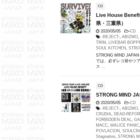
CD
Live House Bene
県・三重県）
2020/05/05
-
CD
-REJECT-
,
ABIZMO
,
TRIM
,
LIVEBAR BOPP
SOUL KITCHEN
,
STRO
STRONG MIND JAP
では、必ずレコ発やツア
ス …
CD
STRONG MIND 
2020/05/05
-
CD
-REJECT-
,
ABIZMO
,
CRUDIA
,
DEAD-REFO
FORBIDDEN DEAL
,
GA
MACC
,
MALICE PANIC
POVLACION
,
SOULCR
Stagnation
,
STRONG M