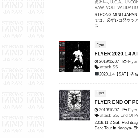
虎洲斗-
,
U.C.A.
,
UNCON
RAW
,
VOLT VALIDATI
STRONG MIND JAP
では、必ずレコ発やツア
ス …
Flyer
FLYER 2020.1.4 
2019/12/07
-
Flyer
attack SS
2020.1.4【SAT】@名
Flyer
FLYER END OF P
2019/10/07
-
Flyer
attack SS
,
End Of Po
2019.11.2 Sat. Red d
Dark Tour in Nagoya- 