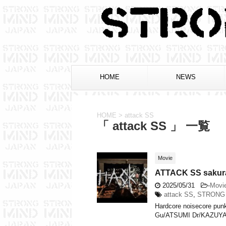
HOME
NEWS
HOME
>
attack SS
「 attack SS 」 一覧
Movie
ATTACK SS sakura
2025/05/31
-
Movi
attack SS
,
STRONG 
Hardcore noisecore pun
Gu/ATSUMI Dr/KAZUYA