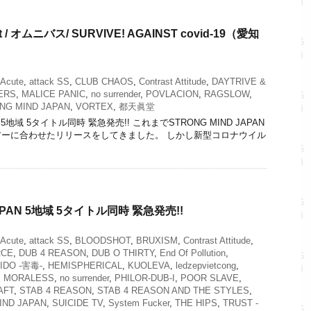
fit / オムニバス/ SURVIVE! AGAINST covid-19（愛知
Acute
,
attack SS
,
CLUB CHAOS
,
Contrast Attitude
,
DAYTRIVE &
ERS
,
MALICE PANIC
,
no surrender
,
POVLACION
,
RAGSLOW
,
NG MIND JAPAN
,
VORTEX
,
都天眞堂
AN 5地域 5タイトル同時 緊急発売!! これまでSTRONG MIND JAPAN
ーに合わせたリリースをしてきました。 しかし新型コロナウイル
JAPAN 5地域 5タイトル同時 緊急発売!!
Acute
,
attack SS
,
BLOODSHOT
,
BRUXISM
,
Contrast Attitude
,
RCE
,
DUB 4 REASON
,
DUB O THIRTY
,
End Of Pollution
,
IDO -害毒-
,
HEMISPHERICAL
,
KUOLEVA
,
ledzepvietcong
,
,
MORALESS
,
no surrender
,
PHILOR-DUB-I
,
POOR SLAVE
,
AFT
,
STAB 4 REASON
,
STAB 4 REASON AND THE STYLES
,
IND JAPAN
,
SUICIDE TV
,
System Fucker
,
THE HIPS
,
TRUST -