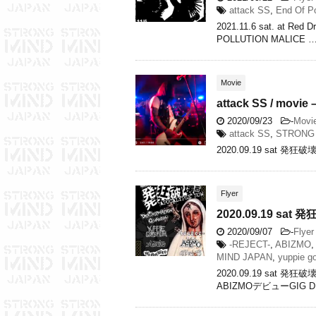
attack SS
,
End Of Po
2021.11.6 sat. at Re
POLLUTION MALICE 
Movie
attack SS / movie
2020/09/23
-
Movi
attack SS
,
STRONG 
2020.09.19 sat 発狂破壊G
Flyer
2020.09.19 sat 発
2020/09/07
-
Flyer
-REJECT-
,
ABIZMO
,
MIND JAPAN
,
yuppie go
2020.09.19 sat 発
ABIZMOデビューGIG DE