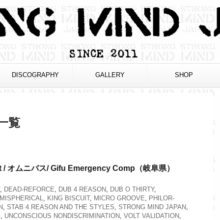
DISCOGRAPHY
GALLERY
SHOP
 一覧
efit / オムニバス/ Gifu Emergency Comp（岐阜県）
,
DEAD-REFORCE
,
DUB 4 REASON
,
DUB O THIRTY
,
MISPHERICAL
,
KING BISCUIT
,
MICRO GROOVE
,
PHILOR-
N
,
STAB 4 REASON AND THE STYLES
,
STRONG MIND JAPAN
,
S
,
UNCONSCIOUS NONDISCRIMINATION
,
VOLT VALIDATION
,