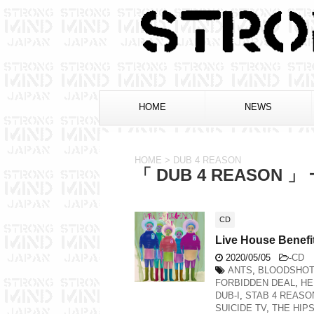
HOME
NEWS
HOME
>
DUB 4 REASON
「 DUB 4 REASON 」
CD
Live House Ben
2020/05/05
-
CD
ANTS
,
BLOODSHOT
FORBIDDEN DEAL
,
HE
DUB-I
,
STAB 4 REASO
SUICIDE TV
,
THE HIP