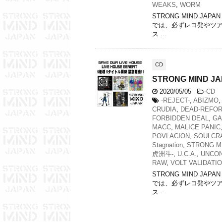
WEAKS
,
WORM
STRONG MIND JAP
では、必ずレコ発やツア
ス …
CD
STRONG MIND 
2020/05/05
-
CD
-REJECT-
,
ABIZMO
,
CRUDIA
,
DEAD-REFO
FORBIDDEN DEAL
,
GA
MACC
,
MALICE PANIC
POVLACION
,
SOULCR
Stagnation
,
STRONG M
虎洲斗-
,
U.C.A.
,
UNCON
RAW
,
VOLT VALIDATI
STRONG MIND JAP
では、必ずレコ発やツア
ス …