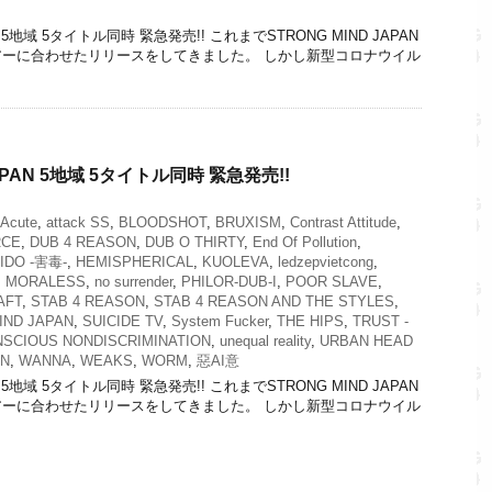
AN 5地域 5タイトル同時 緊急発売!! これまでSTRONG MIND JAPAN
ーに合わせたリリースをしてきました。 しかし新型コロナウイル
JAPAN 5地域 5タイトル同時 緊急発売!!
Acute
,
attack SS
,
BLOODSHOT
,
BRUXISM
,
Contrast Attitude
,
RCE
,
DUB 4 REASON
,
DUB O THIRTY
,
End Of Pollution
,
IDO -害毒-
,
HEMISPHERICAL
,
KUOLEVA
,
ledzepvietcong
,
,
MORALESS
,
no surrender
,
PHILOR-DUB-I
,
POOR SLAVE
,
AFT
,
STAB 4 REASON
,
STAB 4 REASON AND THE STYLES
,
IND JAPAN
,
SUICIDE TV
,
System Fucker
,
THE HIPS
,
TRUST -
SCIOUS NONDISCRIMINATION
,
unequal reality
,
URBAN HEAD
ON
,
WANNA
,
WEAKS
,
WORM
,
惡AI意
AN 5地域 5タイトル同時 緊急発売!! これまでSTRONG MIND JAPAN
ーに合わせたリリースをしてきました。 しかし新型コロナウイル