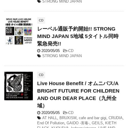
STRONG MIND JAPAN
CD
レーベル通販予約開始!! STRONG
MIND JAPAN 5地域 5タイトル同時
緊急発売!!
2020/05/05
-
CD
STRONG MIND JAPAN
CD
Live House Benefit / オムニバス/A
BRIGHT FUTURE FOR CHILDREN
AND OUR DEAR PLACE（九州全
域）
2020/05/05
-
CD
AT HALL
,
BRUXISM
,
cafe and bar gigi
,
CRUDIA
,
End Of Pollution
,
GAIDO -害毒-
,
GEILS
,
KIETH