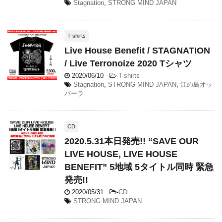
Stagnation
,
STRONG MIND JAPAN
T-shirts
Live House Benefit / STAGNATION
/ Live Terronoize 2020 Tシャツ
2020/06/10
-
T-shirts
Stagnation
,
STRONG MIND JAPAN
,
江の島オッ
パーラ
CD
2020.5.31本日発売!! “SAVE OUR
LIVE HOUSE, LIVE HOUSE
BENEFIT” 5地域 5タイトル同時 緊急
発売!!
2020/05/31
-
CD
STRONG MIND JAPAN