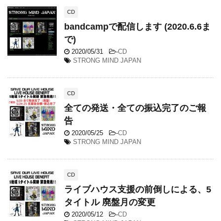
CD
bandcampで配信します (2020.6.6ま
で)
2020/05/31
-
CD
STRONG MIND JAPAN
CD
全ての発送・全ての振込完了のご報
告
2020/05/25
-
CD
STRONG MIND JAPAN
CD
ライブハウス支援の前倒しによる、5
タイトル 廃盤月の変更
2020/05/12
-
CD