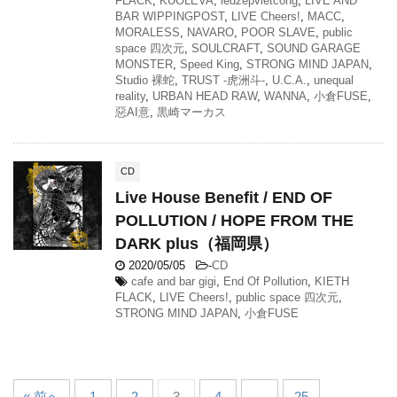
FLACK
,
KUOLEVA
,
ledzepvietcong
,
LIVE AND
BAR WIPPINGPOST
,
LIVE Cheers!
,
MACC
,
MORALESS
,
NAVARO
,
POOR SLAVE
,
public
space 四次元
,
SOULCRAFT
,
SOUND GARAGE
MONSTER
,
Speed King
,
STRONG MIND JAPAN
,
Studio 裸蛇
,
TRUST -虎洲斗-
,
U.C.A.
,
unequal
reality
,
URBAN HEAD RAW
,
WANNA
,
小倉FUSE
,
惡AI意
,
黒崎マーカス
CD
Live House Benefit / END OF
POLLUTION / HOPE FROM THE
DARK plus（福岡県）
2020/05/05
-
CD
cafe and bar gigi
,
End Of Pollution
,
KIETH
FLACK
,
LIVE Cheers!
,
public space 四次元
,
STRONG MIND JAPAN
,
小倉FUSE
« 前へ
1
2
3
4
…
25