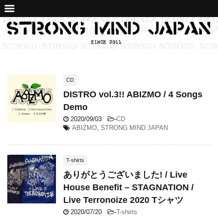
CD
DISTRO vol.3!! ABIZMO / 4 Songs
Demo
2020/09/03
-
CD
ABIZMO
,
STRONG MIND JAPAN
T-shirts
ありがとうございました! / Live
House Benefit – STAGNATION /
Live Terronoize 2020 Tシャツ
2020/07/20
-
T-shirts